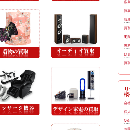
広
買
買
買
宅
無
飲
買
リ
概
会
個
Q
お