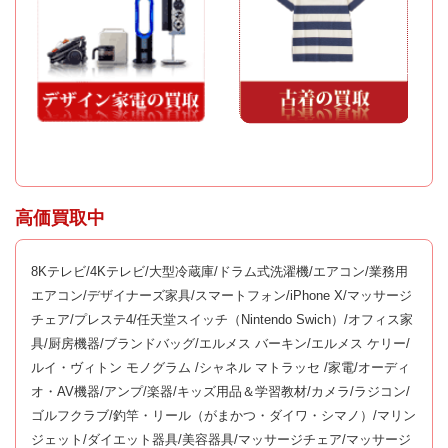
高価買取中
8Kテレビ/4Kテレビ/大型冷蔵庫/ドラム式洗濯機/エアコン/業務用
エアコン/デザイナーズ家具/スマートフォン/iPhone X/マッサージ
チェア/プレステ4/任天堂スイッチ（Nintendo Swich）/オフィス家
具/厨房機器/ブランドバッグ/エルメス バーキン/エルメス ケリー/
ルイ・ヴィトン モノグラム /シャネル マトラッセ /家電/オーディ
オ・AV機器/アンプ/楽器/キッズ用品＆学習教材/カメラ/ラジコン/
ゴルフクラブ/釣竿・リール（がまかつ・ダイワ・シマノ）/マリン
ジェット/ダイエット器具/美容器具/マッサージチェア/マッサージ