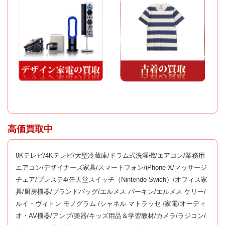
高価買取中
8Kテレビ/4Kテレビ/大型冷蔵庫/ドラム式洗濯機/エアコン/業務用
エアコン/デザイナーズ家具/スマートフォン/iPhone X/マッサージ
チェア/プレステ4/任天堂スイッチ（Nintendo Swich）/オフィス家
具/厨房機器/ブランドバッグ/エルメス バーキン/エルメス ケリー/
ルイ・ヴィトン モノグラム /シャネル マトラッセ /家電/オーディ
オ・AV機器/アンプ/楽器/キッズ用品＆学習教材/カメラ/ラジコン/