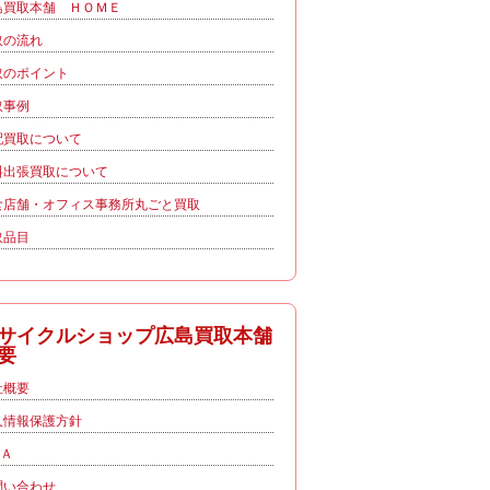
島買取本舗 ＨＯＭＥ
取の流れ
取のポイント
取事例
配買取について
料出張買取について
食店舗・オフィス事務所丸ごと買取
取品目
サイクルショップ広島買取本舗
要
社概要
人情報保護方針
＆Ａ
問い合わせ