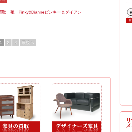
取 靴 Pinky&Dianneピンキー＆ダイアン
1
2
3
最後へ
リ
メ