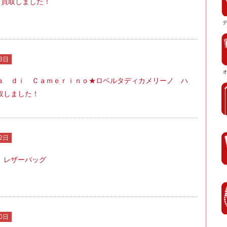
ック買取しました！
3日
ａ ｄｉ Ｃａｍｅｒｉｎｏ★ロベルタディカメリーノ ハ
取しました！
2日
 レザーバッグ
0日