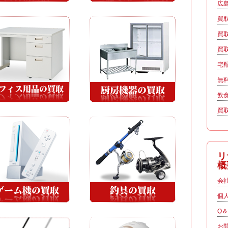
広
買
買
買
宅
無
飲
買
リ
概
会
個
Q
お