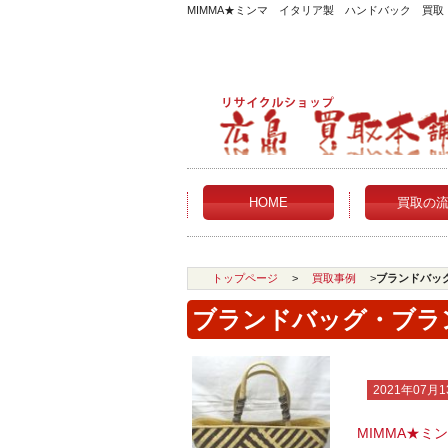
MIMMA★ミンマ イタリア製 ハンドバック 買
HOME
買取の
トップページ
>
買取事例
>
ブランドバッ
ブランドバッグ・ブラ
2021年07月1
MIMMA★