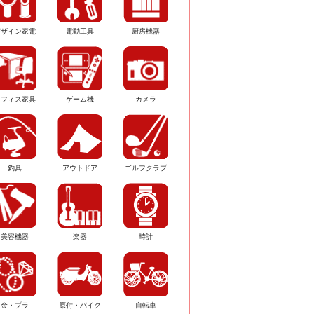
デザイン家電
電動工具
厨房機器
オフィス家具
ゲーム機
カメラ
釣具
アウトドア
ゴルフクラブ
美容機器
楽器
時計
金・プラ
原付・バイク
自転車