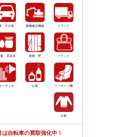
車・中古車
重機建設機械
トラック
骨董・茶道具
着物・帯
ブランド
オーディオ
お酒
マッサージ機
古着
月は自転車の買取強化中！