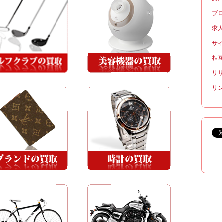
ブ
求
サ
相
リ
リ