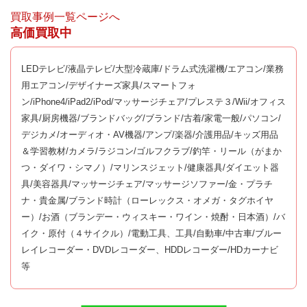
買取事例一覧ページへ
高価買取中
LEDテレビ/液晶テレビ/大型冷蔵庫/ドラム式洗濯機/エアコン/業務
用エアコン/デザイナーズ家具/スマートフォ
ン/iPhone4/iPad2/iPod/マッサージチェア/プレステ３/Wii/オフィス
家具/厨房機器/ブランドバッグ/ブランド/古着/家電一般/パソコン/
デジカメ/オーディオ・AV機器/アンプ/楽器/介護用品/キッズ用品
＆学習教材/カメラ/ラジコン/ゴルフクラブ/釣竿・リール（がまか
つ・ダイワ・シマノ）/マリンスジェット/健康器具/ダイエット器
具/美容器具/マッサージチェア/マッサージソファー/金・プラチ
ナ・貴金属/ブランド時計（ローレックス・オメガ・タグホイヤ
ー）/お酒（ブランデー・ウィスキー・ワイン・焼酎・日本酒）/バ
イク・原付（４サイクル）/電動工具、工具/自動車/中古車/ブルー
レイレコーダー・DVDレコーダー、HDDレコーダー/HDカーナビ
等